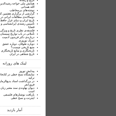
تاريخ و رسانه
همایش ملی خواجه رشیدالدی
الله همدانی
نوشته‌های بی‌مخاطب
گزارشی از برگزاری هفتمین ک
دوسالانه‌ی مطالعات ایرانی در ک
تاریخ ایران و دنیای غزل حافظ
تأسیس رشته‌ی ایرانشناسی و ب
قضایا
فلسفه‌ی نظری تاریخ و ویژگی‌
تأملاتی در باب تواریخ سیستان
درباره‌‌ی دکتر فریدون آدمیت
تبریک نوروزی
دوباره طوفان، دوباره عشق
منبع تاریخی چیست؟
تاریخنگاری و منابع تاریخنگاری
تاریخ شفاهی در ایران
لینک های روزانه
پیدایش نوروز
نمایشگاه نسخ خطی در کتابخان
ترکیه
در بزرگداشت استاد بدیع‌الزمان
فروزانفر
دیوان نهاوندی سند معتبر زبان
است
بازیافت نوشتارهای فلسفی
اینترنت و نسخ خطی
آمار بازدید