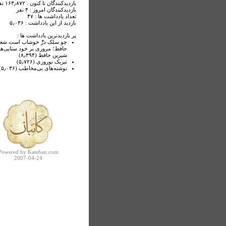
بازدیدکنندگان تا کنون : ۱۶۳٫۸۷۲ نفر
بازدیدکنندگان امروز : ۴ نفر
تعداد یادداشت ها : ۴۷
بازدید از این یادداشت : ۵٫۰۳۶
پر بازدیدترین یادداشت ها :
چو سلک درّْ خوشاب است شعر 
حافظ؛ مروری بر خود ستایی‌ه
شیرین حافظ (۸٫۳۹۴)
تبریک نوروزی (۵٫۷۲۶)
نوشته‌های بی‌مخاطب (۵٫۰۳۶)
Powered by Kateban.com
2007-04-24