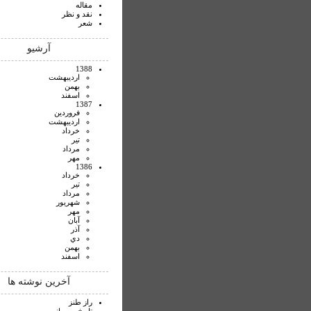
مقاله
نقد و نظر
شعر
آرشیو
1388
ارديبهشت
بهمن
اسفند
1387
فروردين
ارديبهشت
خرداد
تير
مرداد
مهر
1386
خرداد
تير
مرداد
شهريور
مهر
آبان
آذر
دي
بهمن
اسفند
آخرین نوشته ها
راز طنز