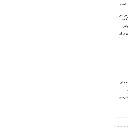
ن فضل
نفرانس
انادا
اقی
های آن
ه ملی
 فارسی