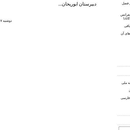
ن فضل
دبیرستان ابوریحان...
نفرانس
انادا
دوشنبه ۷ خرداد ۱۳۸۶ ساعت ۲۳:۵۵
اقی
های آن
ه ملی
 فارسی