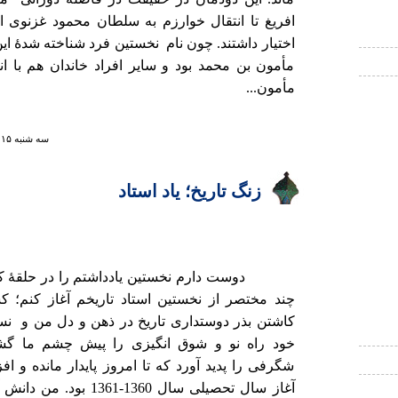
افریغ تا انتقال خوارزم به سلطان محمود غزنوی ا
اختیار داشتند. چون نام نخستین فرد شناخته شدۀ این
مأمون بن محمد بود و سایر افراد خاندان هم با ان
مأمون...
سه شنبه ۱۵ خرداد ۱۳۸۶ ساعت ۲۳:۲۰
زنگ تاریخ؛ یاد استاد
دوست دارم نخستین یادداشتم را در حلقهٔ کاتب
چند مختصر از نخستین استاد تاریخم آغاز کنم؛ ک
کاشتن بذر دوستداری تاریخ در ذهن و دل من و نس
خود راه نو و شوق انگیزی را پیش چشم ما گش
شگرفی را پدید آورد که تا امروز پایدار مانده و 
آغاز سال تحصیلی سال 1360-361