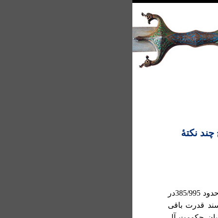
چند نکتۀ
مأمونیان یا آل مأمون نام سلسله‌ای است که از حدود 385/995در
درت رسید و تا 408/1017 بر مسند قدرت باقی
میان حکومت آل