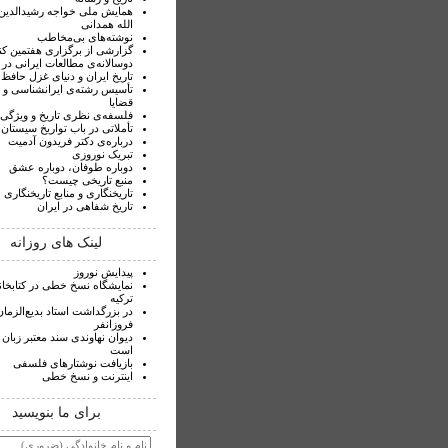
همایش ملی خواجه رشیدالدی
الله همدانی
نوشته‌های بی‌مخاطب
گزارشی از برگزاری هفتمین ک
دوسالانه‌ی مطالعات ایرانی در ک
تاریخ ایران و دنیای غزل حافظ
تأسیس رشته‌ی ایرانشناسی و ب
قضایا
فلسفه‌ی نظری تاریخ و ویژگی‌
تأملاتی در باب تواریخ سیستان
درباره‌‌ی دکتر فریدون آدمیت
تبریک نوروزی
دوباره طوفان، دوباره عشق
منبع تاریخی چیست؟
تاریخنگاری و منابع تاریخنگاری
تاریخ شفاهی در ایران
لینک های روزانه
پیدایش نوروز
نمایشگاه نسخ خطی در کتابخان
ترکیه
در بزرگداشت استاد بدیع‌الزمان
فروزانفر
دیوان نهاوندی سند معتبر زبان
است
بازیافت نوشتارهای فلسفی
اینترنت و نسخ خطی
برای ما بنویسید