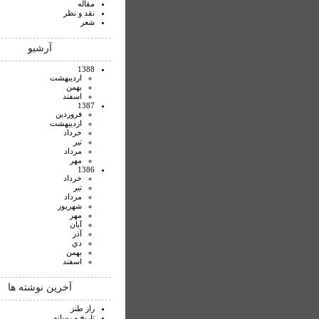
مقاله
نقد و نظر
شعر
آرشیو
1388
ارديبهشت
بهمن
اسفند
1387
فروردين
ارديبهشت
خرداد
تير
مرداد
مهر
1386
خرداد
تير
مرداد
شهريور
مهر
آبان
آذر
دي
بهمن
اسفند
آخرین نوشته ها
راز طنز
تاريخ و رسانه