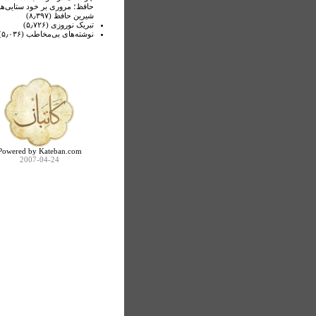
حافظ؛ مروری بر خود ستایی‌ه
شیرین حافظ (۸٫۳۹۷)
تبریک نوروزی (۵٫۷۲۶)
نوشته‌های بی‌مخاطب (۵٫۰۳۶)
Powered by Kateban.com
2007-04-24