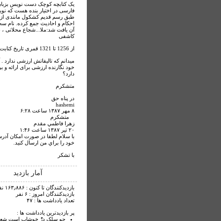
یک کتابچه کوچک دست نویس بزبا
فارسی در اختیار بنده هست که نوی
طبق رسم قدیم کشکول مانندی از ا
احکام و احادیث جمع کرده. نام سه 
آن یافت شد:ملا...شجاع محلاتی ، نا
کاشفی
از 1256 تا 1321 قمری تاریخ کتابت دارد
میدانم که تالیفاتش ارزشی ندارد . آ
خود نگارنده ارزشی برای ارائه و 
دارد؟
متشکرم
در پناه حق
hashemi
۸ مهر ۱۳۸۷ ساعت ۶:۲۸
متشكرم
زهرا فاطمي مقدم
۲۰ تير ۱۳۸۷ ساعت ۱:۴۶
خود را براي من ارسال كنيد.
با تشكر
آمار بازدید
بازدیدکنندگان تا کنون : ۱۶۳٫۸۸۶ نفر
بازدیدکنندگان امروز : ۶ نفر
تعداد یادداشت ها : ۴۷
پر بازدیدترین یادداشت ها :
چو سلک درّْ خوشاب است شعر 