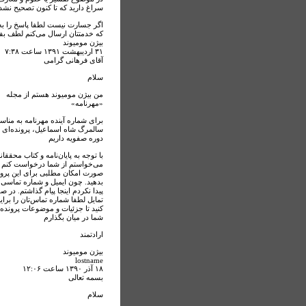
سراغ دارید که تا کنون تصحیح نشد
اگر جسارت نیست لطفا پاسخ را به 
که خدمتتان ارسال می‌کنم لطف بفر
بیژن مومیوند
۳۱ ارديبهشت ۱۳۹۱ ساعت ۷:۳۸
آقای فرهانی گرامی
سلام
من بیژن مومیوند هستم از مجله
«مهرنامه»
برای شماره آینده مهرنامه به مناس
سالمرگ شاه اسماعیل، پرونده‌ای د
دوره صفویه داریم
با توجه به پایان‌نامه و کتاب محققان
می‌خواستم از شما درخواست کنم ک
صورت امکان مطلبی برای این پروند
بدهید. چون ایمیل و شماره تماسی 
پیدا نکردم اینجا پیام گذاشتم. در 
تمایل لطفا شماره تماس‌تان را برایم
کنید تا جزئیات و موضوعات پرونده ر
شما در میان بگذارم
ارادتمند
بیژن مومیوند
lostname
۱۸ آذر ۱۳۹۰ ساعت ۱۲:۰۶
بسمه تعالی
سلام