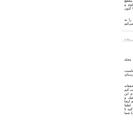
 مقطع
وم و
 کنون
را به
ی‌کنم
مجله
ناسبت
ه‌ای
حققانه
ت کنم
ی این
میل و
اینجا
 لطفا
نید تا
ا شما