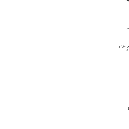
نغز تو
ای