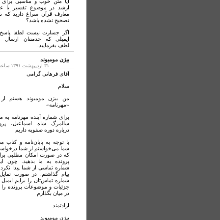
آیا متن خوب و مناسبی برای
ارشد در موضوع تفسیر یا عل
معارف قرآن سراغ دارید که تا
تصحیح نشده باشد؟
اگر جسارت نیست لطفا پاسخ 
ایمیلی که خدمتتان ارسال م
لطف بفرمایید.
بیژن مومیوند
۳۱ ارديبهشت ۱۳۹۱ ساعت ۷:۳۸
آقای فرهانی گرامی
سلام
من بیژن مومیوند هستم از 
«مهرنامه»
برای شماره آینده مهرنامه به م
سالمرگ شاه اسماعیل، پروند
درباره دوره صفویه داریم
با توجه به پایان‌نامه و کتاب م
شما می‌خواستم از شما درخواس
که در صورت امکان مطلبی برا
پرونده به ما بدهید. چون ای
شماره تماسی از شما پیدا نکردم 
پیام گذاشتم. در صورت تمایل
شماره تماس‌تان را برایم ایمیل ک
جزئیات و موضوعات پرونده را ب
در میان بگذارم
ارادتمند
بیژن مومیوند