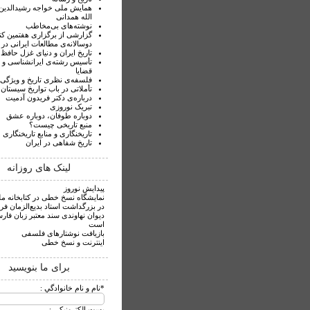
همایش ملی خواجه رشیدالدی
الله همدانی
نوشته‌های بی‌مخاطب
گزارشی از برگزاری هفتمین ک
دوسالانه‌ی مطالعات ایرانی در ک
تاریخ ایران و دنیای غزل حافظ
تأسیس رشته‌ی ایرانشناسی و ب
قضایا
فلسفه‌ی نظری تاریخ و ویژگی‌
تأملاتی در باب تواریخ سیستان
درباره‌‌ی دکتر فریدون آدمیت
تبریک نوروزی
دوباره طوفان، دوباره عشق
منبع تاریخی چیست؟
تاریخنگاری و منابع تاریخنگاری
تاریخ شفاهی در ایران
لینک های روزانه
پیدایش نوروز
نمایشگاه نسخ خطی در کتابخانه مل
در بزرگداشت استاد بدیع‌الزمان فرو
دیوان نهاوندی سند معتبر زبان فار
است
بازیافت نوشتارهای فلسفی
اینترنت و نسخ خطی
برای ما بنویسید
*
نام و نام خانوادگي :
پست الکترونيکي :