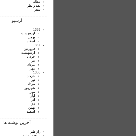
مقاله
نقد و نظر
شعر
آرشیو
1388
ارديبهشت
بهمن
اسفند
1387
فروردين
ارديبهشت
خرداد
تير
مرداد
مهر
1386
خرداد
تير
مرداد
شهريور
مهر
آبان
آذر
دي
بهمن
اسفند
آخرین نوشته ها
راز طنز
تاريخ و رسانه