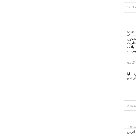
زبان
ت که
شکول
حادیث
 یافت
ینی ،
اریخ کتابت
 . آیا
رائه و
 آدرس