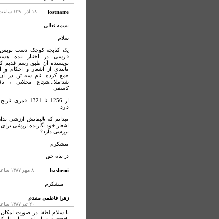
lostname
۱۸ آذر ۱۳۹۰ ساعت ۱۲:۰۶
بسمه تعالی
سلام
یک کتابچه کوچک دست نویس ب
فارسی در اختیار بنده هس
نویسنده آن طبق رسم قدیم ک
مانندی از اشعار و احکام و ا
جمع کرده. نام سه تن در آن
شد:ملا...شجاع محلاتی ، نائ
کاشفی
از 1256 تا 1321 قمری ت
دارد
میدانم که تالیفاتش ارزشی ندارد
اشعار خود نگارنده ارزشی برای ا
بررسی دارد؟
متشکرم
در پناه حق
hashemi
۸ مهر ۱۳۸۷ ساعت ۶:۲۸
متشكرم
زهرا فاطمي مقدم
۲۰ تير ۱۳۸۷ ساعت ۱:۴۶
با سلام لطفا در صورت امكان
gmail خود را براي من ارسال كنيد.