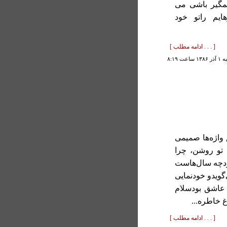
مگیر باشی می
یم راتو خود
[ . . . ادامه مطلب ]
ساعت ۸:۱۹
واژه‌ها صمیمی
 تو روشن، چرا
ودچه سال‌هاست
گویدو خودنمایی
 عاشق بودسلام
 خاطره...
[ . . . ادامه مطلب ]