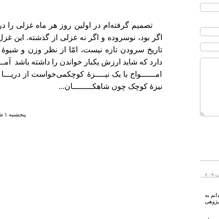
تصمیم گرفته‌ام در اولین روز هر ماه غزلی را در 
اگر بود، نوسروده و اگر نه غزلی از گذشته. این غزل
تاریخ سرودن تازه نیست، امّا از نظر وزن و شیوهٔ ب
دارد که شاید ارزش یکبار خواندن را داشته باشد آمـــ
امــــــواج با یک نیــــزهٔ کوچکمی‌خواست از دریـــا 
نیزهٔ کوچک چون شاهکــــــــان...
پنجشنبه ۱ شهريور ۱۳۸۶ ساعت ۱۱:۲۳
انم به
ژوهی